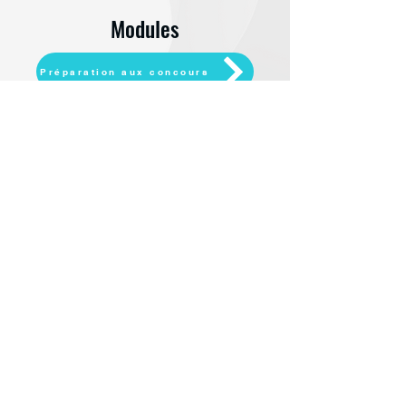
Modules
Préparation aux concours
VAE
Développer ses compétences sociales et relationnelles
Renforcer son expertise technique
Politique de confidentialité
Mentions légales
Conditions générales de vente
Politique de cookies