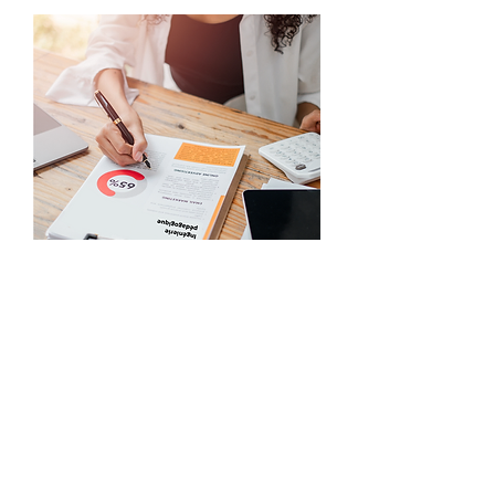
Les adultes arrivant en formation avec un
bagage d'expériences, des attentes
spécifiques et une motivation intrinsèque
orientée vers la résolution de problèmes
concrets, l'approche pédagogique doit être
centrée sur l'apprenant, favorisant
l'apprentissage actif et la participation.
Les formateurs doivent créer un
environnement d'apprentissage collaboratif
où les échanges et les discussions sont