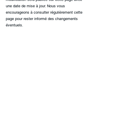
une date de mise à jour. Nous vous
encourageons à consulter régulièrement cette
page pour rester informé des changements
éventuels.
Contact
Si vous avez des questions concernant notre
politique de confidentialité ou la manière dont
nous traitons vos données personnelles,
n'hésitez pas à nous contacter à l'adresse
suivante : [Adresse e-mail de contact].
En utilisant notre site web, vous acceptez les
termes de cette politique de confidentialité.
Merci de votre confiance et de votre
compréhension.
COMPETENCES P.I.
132 Rue du Général de Gaulle - 97400 SAINT
DENIS - LA REUNION
www.competences-pi.fr