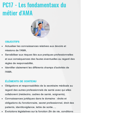
PC17 - Les fondamentaux du
métier d'AMA
OBJECTIFS
Actualiser les connaissances relatives aux devoirs et
missions de l’AMA,
Sensibiliser aux risques liés aux pratiques professionnelles
et aux
conséquences des fautes éventuelles au regard des
règles de responsabilité,
Identifier clairement les différents champs d’activités de
l'AMA.
ÉLÉMENTS DE CONTENU
Obligations et responsabilités de la secrétaire médicale au
regard des autres
professionnels de santé avec qui elles
collaborent (médecins, cadres de
santé, soignants),
Connaissances juridiques dans le domaine : droits et
obligations du
fonctionnaire, secret professionnel, droit des
patients, identitovigilance, lettre
de sortie…,
Evolutions législatives sur la fonction (fin de vie, conditions