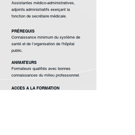
Assistantes médico-
administratives,
adjoints
administratifs exerçant la
fonction de secrétaire
médicale.
PRÉREQUIS
Connaissance minimum
du système de
santé et
de l’organisation de
l'hôpital
public.
ANIMATEURS
Formateurs qualifiés avec bonnes
connaissances du milieu professionnel.
ACCES A LA FORMATION
Inscription par email, entretien
téléphonique ou physique.
Délai d’accès fonction de la validation du
financeur
MODALITÉS D’ACCESSIBILITÉS
HANDICAP
Si votre situation nécessite des