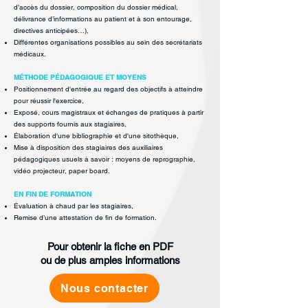
d’accès du
dossier, composition du dossier médical,
délivrance d’informations au
patient et à son entourage,
directives anticipées…),
Différentes organisations possibles au sein des secrétariats
médicaux.
MÉTHODE PÉDAGOGIQUE ET MOYENS
Positionnement d'entrée au regard des objectifs à atteindre
pour réussir
l'exercice,
Exposé, cours magistraux et échanges de pratiques à partir
des supports
fournis aux stagiaires,
Élaboration d'une bibliographie et d'une sitothèque,
Mise à disposition des stagiaires des auxiliaires
pédagogiques usuels à savoir :
moyens de reprographie,
vidéo projecteur, paper board.
EN FIN DE FORMATION
Évaluation à chaud par les stagiaires,
Remise d’une attestation de fin de formation.
Pour obtenir la fiche en PDF
ou de plus amples informations
Nous contacter