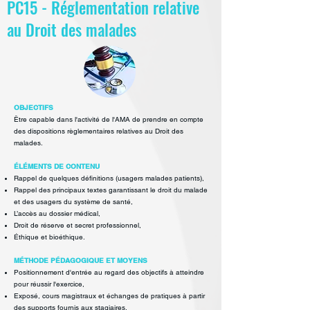
PC15 - Réglementation relative
au Droit des malades
OBJECTIFS
Être capable dans l'activité de l'AMA de prendre en compte
des dispositions
règlementaires relatives au Droit des
malades.
ÉLÉMENTS DE CONTENU
Rappel de quelques définitions (usagers malades patients),
Rappel des principaux textes garantissant le droit du malade
et des usagers
du système de santé,
L’accès au dossier médical,
Droit de réserve et secret professionnel,
Éthique et bioéthique.
MÉTHODE PÉDAGOGIQUE ET MOYENS
Positionnement d'entrée au regard des objectifs à atteindre
pour réussir
l'exercice,
Exposé, cours magistraux et échanges de pratiques à partir
des supports
fournis aux stagiaires,