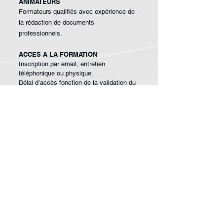
ANIMATEURS
Formateurs qualifiés avec
expérience de
la
rédaction de documents
professionnels.
ACCES A LA FORMATION
Inscription par email, entretien
téléphonique ou physique.
Délai d’accès fonction de la validation du
financeur
MODALITÉS D’ACCESSIBILITÉS
HANDICAP
Si votre situation nécessite des
aménagements particuliers, merci de
nous contacter.
EFFECTIF
Mini. : 8 / Maxi. : 12
Pour une commande de groupe,
nous contacter.