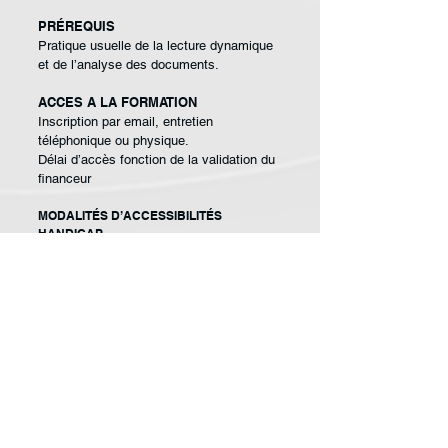
PRÉREQUIS
Pratique usuelle de la lecture dynamique
et de l’analyse des documents.
ACCES A LA FORMATION
Inscription par email, entretien
téléphonique ou physique.
Délai d’accès fonction de la validation du
financeur
MODALITÉS D’ACCESSIBILITÉS
HANDICAP
Si votre situation nécessite des
aménagements particuliers, merci de
nous contacter.
ANIMATEURS
Formateurs qualifiés avec
expérience de
la
rédaction de documents
professionnels.
EFFECTIF