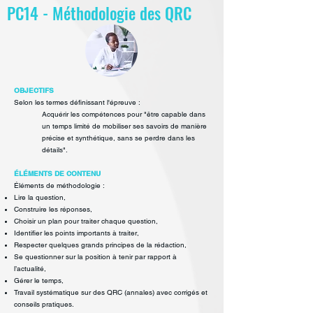
PC14 - Méthodologie des QRC
OBJECTIFS
Selon les termes définissant l'épreuve :
Acquérir les compétences pour "être capable dans
un temps limité de
mobiliser ses savoirs de manière
précise et synthétique, sans se perdre dans
les
détails".
ÉLÉMENTS DE CONTENU
Éléments de méthodologie :
Lire la question,
Construire les réponses,
Choisir un plan pour traiter chaque question,
Identifier les points importants à traiter,
Respecter quelques grands principes de la rédaction,
Se questionner sur la position à tenir par rapport à
l’actualité,
Gérer le temps,
Travail systématique sur des QRC (annales) avec corrigés et
conseils
pratiques.