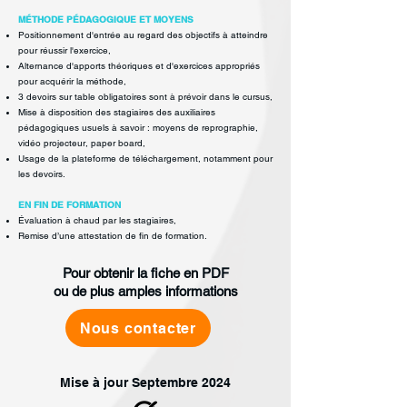
MÉTHODE PÉDAGOGIQUE ET MOYENS
Positionnement d'entrée au regard des objectifs à atteindre
pour réussir
l'exercice,
Alternance d'apports théoriques et d'exercices appropriés
pour acquérir la
méthode,
3 devoirs sur table obligatoires sont à prévoir dans le cursus,
Mise à disposition des stagiaires des auxiliaires
pédagogiques usuels à savoir :
moyens de reprographie,
vidéo projecteur, paper board,
Usage de la plateforme de téléchargement, notamment pour
les devoirs.
EN FIN DE FORMATION
Évaluation à chaud par les stagiaires,
Remise d’une attestation de fin de formation.
Pour obtenir la fiche en PDF
ou de plus amples informations
Nous contacter
Mise à jour Septembre 2024