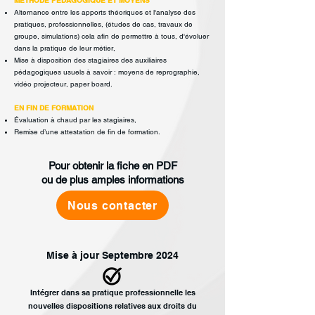
MÉTHODE PÉDAGOGIQUE ET MOYENS
Alternance entre les apports théoriques et l'analyse des
pratiques,
professionnelles, (études de cas, travaux de
groupe, simulations) cela afin
de permettre à tous, d'évoluer
dans la pratique de leur métier,
Mise à disposition des stagiaires des auxiliaires
pédagogiques usuels à savoir :
moyens de reprographie,
vidéo projecteur, paper board.
EN FIN DE FORMATION
Évaluation à chaud par les stagiaires,
Remise d’une attestation de fin de formation.
Pour obtenir la fiche en PDF
ou de plus amples informations
Nous contacter
Mise à jour Septembre 2024
Intégrer dans sa
pratique professionnelle
les
nouvelles dispositions
relatives aux droits du