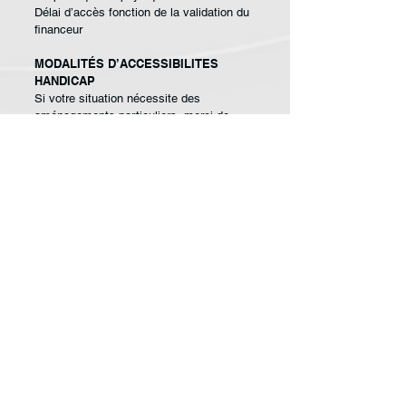
Délai d’accès fonction de la validation du
financeur
MODALITÉS D’ACCESSIBILITES
HANDICAP
Si votre situation nécessite des
aménagements particuliers, merci de
nous contacter.
ANIMATEURS
Juriste qualifié et
professionnel des
établissements de santé.
EFFECTIF
Mini. : 8 / Maxi. : 12
Pour une commande de groupe,
nous contacter.
SARL Compétences P.I. - Conseil et Formation
132 rue du Général de Gaulle 97400 SAINT DENIS
Déclaration d’activité enregistrée sous le numéro
98 97 03321
97
auprès de la Préfecture de la Réunion