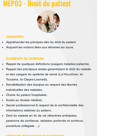
MEP03 - Droit du patient
OBJECTIFS
Appréhender les principes clés du droit du patient
Acquérir les notions liées aux réformes en cours
ÉLÉMENTS DE CONTENU
Rappel de quelques définitions (usagers malades patients),
Rappel des principaux textes garantissant le droit du malade
et des usagers
du système de santé (Loi Kouchner, loi
Touraine, loi Clayes-Leonetti),
Sensibilisation des équipes au respect des libertés
individuelles des malades,
Charte du patient hospitalisé,
Accès au dossier médical,
Secret professionnel & respect de la confidentialité des
informations relatives
au patient,
Droit du malade en fin de vie (directives anticipées,
personne de confiance,
sédation profonde et continue,
procédure collégiale …).