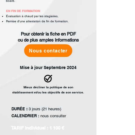
board.
EN FIN DE FORMATION
Évaluation à chaud par les stagiaires,
Remise d’une attestation de fin de formation.
Pour obtenir la fiche en PDF
ou de plus amples informations
Nous contacter
Mise à jour Septembre 2024
Mieux décliner la
politique de son
établissement et/ou les
objectifs de son service.
DURÉE
:
3 jours (21 heures)
CALENDRIER :
nous consulter
TARIF individuel : 1 100 €