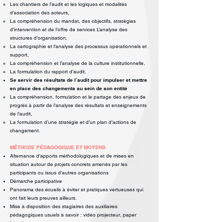
Les chantiers de l’audit et les logiques et modalités
d’association des
acteurs,
La compréhension du mandat, des objectifs, stratégies
d’intervention et
de l’offre de services L’analyse des
structures d’organisation,
La cartographie et l’analyse des processus opérationnels et
support,
La compréhension et l’analyse de la culture institutionnelle,
La formulation du rapport d’audit.
Se servir des résultats de l’audit pour impulser et mettre
en place des
changements au sein de son entité
La compréhension, formulation et le partage des enjeux de
progrès à
partir de l’analyse des résultats et enseignements
de l’audit,
La formulation d’une stratégie et d’un plan d’actions de
changement.
MÉTHODE PÉDAGOGIQUE ET MOYENS
Alternance d'apports méthodologiques et de mises en
situation autour de
projets concrets amenés par les
participants ou issus d’autres organisations
Démarche participative
Panorama des écueils à éviter et pratiques vertueuses qui
ont fait leurs preuves ailleurs.
Mise à disposition des stagiaires des auxiliaires
pédagogiques usuels à savoir :
vidéo projecteur, paper