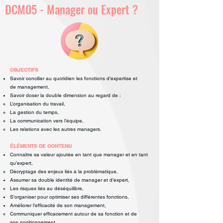
DCM05 - Manager ou Expert ?
OBJECTIFS
Savoir concilier au quotidien les fonctions d’expertise et
de
management,
Savoir doser la double dimension au regard de :
L’organisation du travail,
La gestion du temps,
La communication vers l’équipe,
Les relations avec les autres managers.
ÉLÉMENTS DE CONTENU
Connaître sa valeur ajoutée en tant que manager et en tant
qu’expert,
Décryptage des enjeux liés à la problématique,
Assumer sa double identité de manager et d’expert,
Les risques liés au déséquilibre,
S’organiser pour optimiser ses différentes fonctions,
Améliorer l’efficacité de son management,
Communiquer efficacement autour de sa fonction et de
son
positionnement.