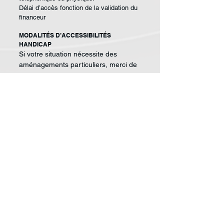
Délai d’accès fonction de la validation du
financeur
MODALITÉS D’ACCESSIBILITÉS
HANDICAP
Si votre situation nécessite des
aménagements particuliers, merci de
nous contacter.
ANIMATEURS
Consultant expert avec
une bonne
connaissance
des fonctions publiques,
des entreprises et du
contexte régional.
EFFECTIF
Mini. : 8 / Maxi. : 12
Pour une commande de groupe,
nous contacter.
SARL Compétences P.I. - Conseil et Formation
132 rue du Général de Gaulle 97400 SAINT DENIS