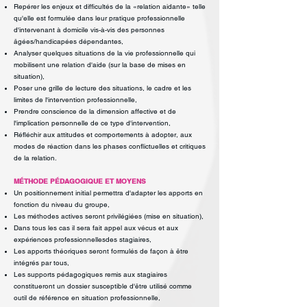
Repérer les enjeux et difficultés de la «relation aidante» telle
qu'elle est formulée
dans leur pratique professionnelle
d'intervenant à domicile vis-à-vis des
personnes
âgées/handicapées dépendantes,
Analyser quelques situations de la vie professionnelle qui
mobilisent une relation
d'aide (sur la base de mises en
situation),
Poser une grille de lecture des situations, le cadre et les
limites de l'intervention
professionnelle,
Prendre conscience de la dimension affective et de
l'implication personnelle de
ce type d'intervention,
Réfléchir aux attitudes et comportements à adopter, aux
modes de réaction
dans les phases conflictuelles et critiques
de la relation.
MÉTHODE PÉDAGOGIQUE ET MOYENS
Un positionnement initial permettra d'adapter les apports en
fonction du niveau
du groupe,
Les méthodes actives seront privilégiées (mise en situation),
Dans tous les cas il sera fait appel aux vécus et aux
expériences professionnelles
des stagiaires,
Les apports théoriques seront formulés de façon à être
intégrés par tous,
Les supports pédagogiques remis aux stagiaires
constitueront un dossier
susceptible d'être utilisé comme
outil de référence en situation professionnelle,